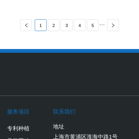
···
1
2
3
4
5
服务项目
联系我们
地址
专利种植
上海市黄浦区淮海中路1号