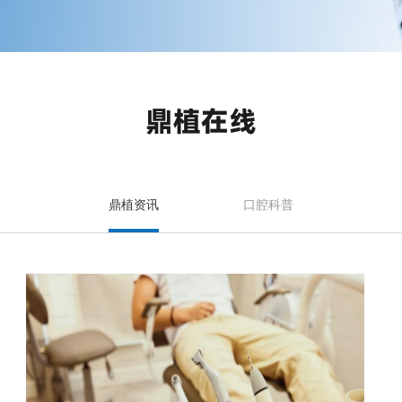
鼎植在线
鼎植资讯
口腔科普