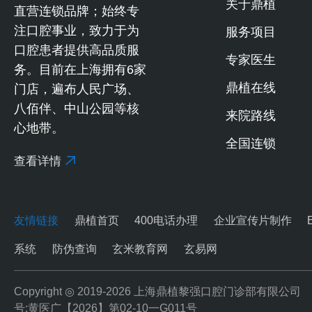
关于鼎植
直营连锁品牌；始终专
注口腔事业，致力于为
服务项目
口腔患者提供高品质服
专家医生
务。目前在上海拥有6家
鼎植在线
门店，遍布人民广场、
八佰伴、中山公园等核
来院路线
心地带。
全国连锁
查看详情
友情链接
鼎植首页
400电话办理
企业宣传片制作
系统
防伪查询
玄米教育网
玄易网
Copyright ◎ 2019-2026
上海鼎植黎强口腔门诊部有限公司
号:黄医广【2026】第02-10一G011号