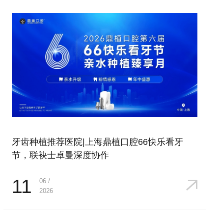
牙齿种植推荐医院|上海鼎植口腔66快乐看牙
节，联袂士卓曼深度协作
11
06 /
2026