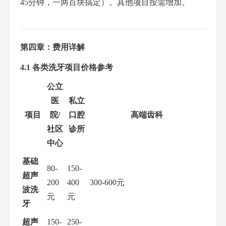
45分钟，一两百块搞定）。其他项目按需增加。
第四章：费用详解
4.1 各类洗牙项目价格参考
公立
医
私立
项目
院/
口腔
高端齿科
社区
诊所
中心
基础
80-
150-
超声
200
400
300-600元
波洗
元
元
牙
超声
150-
250-