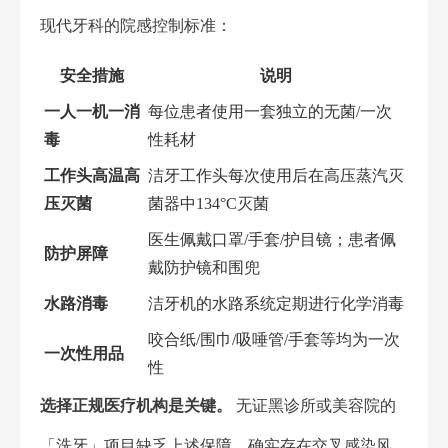
现代牙科的院感控制标准：
安全措施
说明
一人一机一消
每位患者使用一套独立的无菌/一次
毒
性耗材
工作头高温高
洁牙工作头每次使用后在高压蒸汽灭
压灭菌
菌器中134°C灭菌
医生佩戴口罩/手套/护目镜；患者佩
防护屏障
戴防护镜和围兜
水路消毒
洁牙机的水路系统定期进行化学消毒
咬合纸/围巾/吸唾管/手套等均为一次
一次性用品
性
选择正规医疗机构是关键。
无证黑诊所或美容院的
「洗牙」项目缺乏上述保障，确实存在交叉感染风