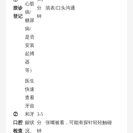
心脏
接诊
分
填表/口头沟通
病/
登记
钟
糖尿
病/
是否
安装
起搏
器
等）
医生
快速
查看
牙齿
②
和牙
3-5
口腔
龈状
分
张嘴被看，可能有探针轻轻触碰
检查
况、
钟