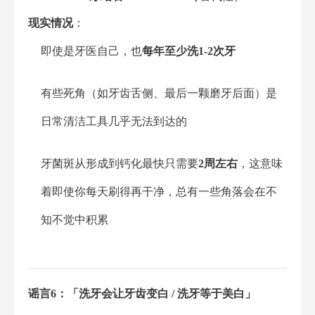
现实情况
：
即使是牙医自己，也
每年至少洗1-2次牙
有些死角（如牙齿舌侧、最后一颗磨牙后面）是
日常清洁工具几乎无法到达的
牙菌斑从形成到钙化最快只需要
2周左右
，这意味
着即使你每天刷得再干净，总有一些角落会在不
知不觉中积累
谣言6：「洗牙会让牙齿变白 / 洗牙等于美白」