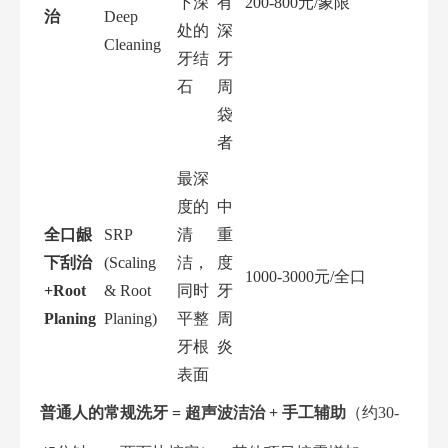
下深
有
200-800元/象限
治
Deep
处的
深
Cleaning
牙结
牙
石
周
袋
者
最深
度的
中
全口龈
SRP
清
重
下刮治
(Scaling
洁，
度
1000-3000元/全口
+Root
& Root
同时
牙
Planing
Planing)
平整
周
牙根
炎
表面
普通人的常规洗牙 = 超声波洁治 + 手工辅助
（约30-