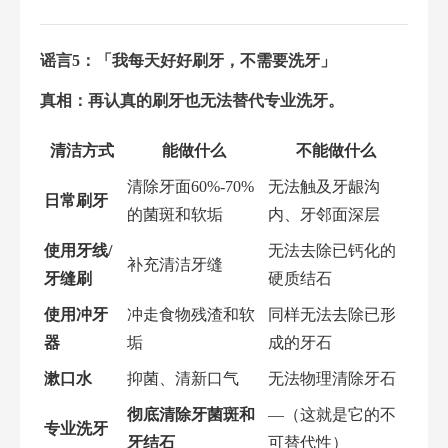
谣言5：「我每天好好刷牙，不需要洗牙」
真相：再认真的刷牙也无法替代专业洗牙。
清洁方式
能做什么
不能做什么
清除牙面60%-70%
无法触及牙龈沟
日常刷牙
的菌斑和软垢
内、牙邻面深层
使用牙线/
无法去除已钙化的
补充清洁牙缝
牙缝刷
硬质结石
使用冲牙
冲走食物残渣和软
同样无法去除已形
器
垢
成的牙石
漱口水
抑菌、清新口气
无法物理清除牙石
彻底清除牙菌斑和
—（这就是它的不
专业洗牙
牙结石
可替代性）