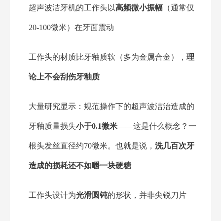
超声波洁牙机的工作头以
高频微小振幅
（通常仅
20-100微米）在牙面震动
工作头的材质比牙釉质软（多为金属合金），
理
论上不会刮伤牙釉质
大量研究显示：规范操作下的超声波洁治造成的
牙釉质量损失
小于0.1微米
——这是什么概念？一
根头发丝直径约70微米。也就是说，
洗几百次牙
造成的损耗还不如嚼一块硬糖
工作头设计为
光滑圆钝
的形状，并非尖锐刀片