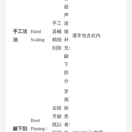
超
声
手工
波
手工洁
Hand
器械
做
通常包含在内
治
Scaling
精细
补
刮除
充/
龈
下
部
分
牙
周
去除
病
牙龈
患
Root
线以
者/
龈下刮
Planing /