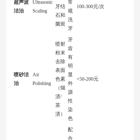
超声波
Ultrasonic
常
牙结
100-300元/次
洁治
Scaling
规
石和
洗
菌斑
牙
牙
喷射
齿
粉末
有
去除
明
表面
喷砂洁
Air
显
色素
+50-200元
治
Polishing
外
（烟
源
渍/
性
茶
染
渍）
色
配
合