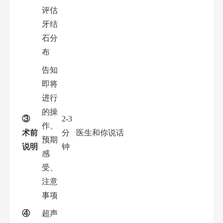
评估
牙结
石分
布
告知
即将
进行
的操
③
2-3
作、
术前
分
医生和你说话
预期
说明
钟
感
受、
注意
事项
④
超声