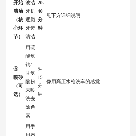
开始
波洁
20-
洁治
牙机
40
见下方详细说明
（核
逐颗
分
心环
牙齿
钟
节）
清洁
用碳
酸氢
钠/
⑤
5-
甘氨
喷砂
15
酸粉
像用高压水枪洗车的感觉
（可
分
末喷
选）
钟
洗去
除色
素
用手
用器