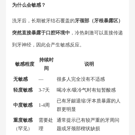
为什么会敏感？
洗牙后，长期被牙结石覆盖的
牙颈部（牙根暴露区）
突然直接暴露于口腔环境中
，冷热刺激可以直接传递
到牙神经，因此会产生敏感反应。
持续时
敏感程度
说明
间
无敏感
—
很多人完全没有不适感
轻度敏感
3-7天
喝冷水/吸冷气时有短暂酸感
已有牙龈退缩/牙本质暴露的人
中度敏感
1-4周
群更明显
重度敏感
需要处
通常提示已有较严重的牙周问
（罕见）
理
题或牙颈部楔状缺损