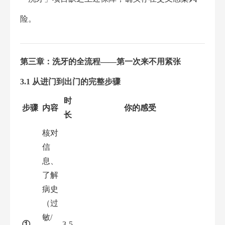
险。
第三章：洗牙的全流程——第一次来不用紧张
3.1 从进门到出门的完整步骤
时
步骤
内容
你的感受
长
核对
信
息、
了解
病史
（过
敏/
①
3-5