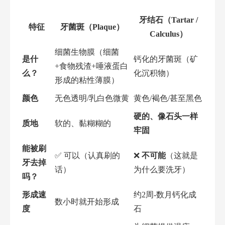
牙结石（Tartar /
特征
牙菌斑（Plaque）
Calculus）
细菌生物膜（细菌
是什
钙化的牙菌斑（矿
+食物残渣+唾液蛋白
么？
化沉积物）
形成的粘性薄膜）
颜色
无色透明/乳白色微黄
黄色/褐色/甚至黑色
硬的、像石头一样
质地
软的、黏糊糊的
牢固
能被刷
✅ 可以（认真刷的
❌
不可能
（这就是
牙去掉
话）
为什么要洗牙）
吗？
形成速
约2周-数月钙化成
数小时就开始形成
度
石