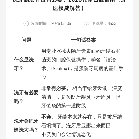
医权威解答）
发布时间：
2026-05-06
浏览量：
4533
问题
一句话答案
用专业器械去除牙齿表面的牙结石和
什么是洗
菌斑的口腔保健操作，学名「洁治
牙？
术」(Scaling)，是预防牙周病的基础手
段
非常有必要。
相当于给牙齿做「深度
洗牙有必要
清洁」，是预防牙龈炎→牙周炎→掉
吗？
牙链条的第一道防线
不会。
牙缝本来就存在，只是被牙结
洗牙会把牙
石填满了。洗牙后显露出来而已——
缝洗大吗？
不洗反而会让情况恶化