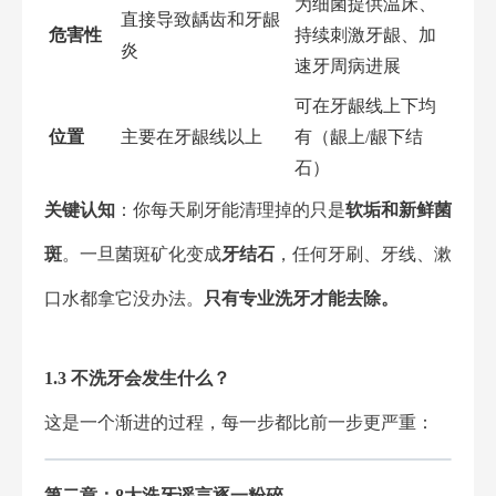
为细菌提供温床、
直接导致龋齿和牙龈
危害性
持续刺激牙龈、加
炎
速牙周病进展
可在牙龈线上下均
位置
主要在牙龈线以上
有（龈上/龈下结
石）
关键认知
：你每天刷牙能清理掉的只是
软垢和新鲜菌
斑
。一旦菌斑矿化变成
牙结石
，任何牙刷、牙线、漱
口水都拿它没办法。
只有专业洗牙才能去除。
1.3 不洗牙会发生什么？
这是一个渐进的过程，每一步都比前一步更严重：
第二章：8大洗牙谣言逐一粉碎