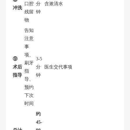
口腔
分
含漱清水
冲洗
残留
钟
物
告知
注意
事
项、
⑨
3-5
刷牙
术后
分
医生交代事项
指
指导
钟
导、
预约
下次
时间
约
45-