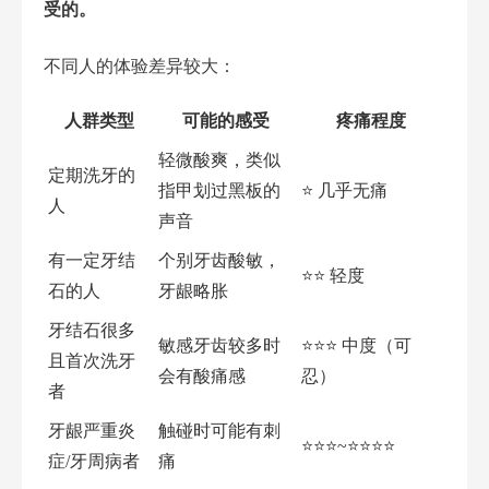
受的。
不同人的体验差异较大：
人群类型
可能的感受
疼痛程度
轻微酸爽，类似
定期洗牙的
指甲划过黑板的
⭐ 几乎无痛
人
声音
有一定牙结
个别牙齿酸敏，
⭐⭐ 轻度
石的人
牙龈略胀
牙结石很多
敏感牙齿较多时
⭐⭐⭐ 中度（可
且首次洗牙
会有酸痛感
忍）
者
牙龈严重炎
触碰时可能有刺
⭐⭐⭐~⭐⭐⭐⭐
症/牙周病者
痛