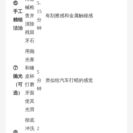
⑥
5-
械检
手工
15
查并
有刮擦感和金属触碰感
精细
分
清除
洁治
钟
残留
牙石
用抛
光膏
⑦
和橡
5
抛光
皮杯
分
类似给汽车打蜡的感觉
（可
打磨
钟
选）
牙面
使其
光滑
彻底
冲洗
2
⑧