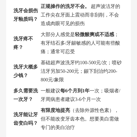
正规操作的洗牙不会。
超声波洁牙的
洗牙会损伤
工作尖在牙面上震动而非刮削，不会
牙釉质吗？
造成肉眼可见的损伤
大部分人感觉是
轻微酸爽或不适感
；
洗牙疼不
有牙结石多/牙龈敏感的人可能有些酸
疼？
痛；通常可忍受
基础超声波洗牙约100-500元/次；喷砂
洗牙大概多
洁牙另加50-200元；龈下刮治约200-
少钱？
800元/象限
多久需要洗
一般建议
每6个月到1年
一次；吸烟者/
一次牙？
牙周病患者建议3-6个月一次
有限度地提亮
（去除外源性色素），
洗牙能让牙
但不能改变牙齿本色。想要美白需做
齿变白吗？
专门的美白治疗